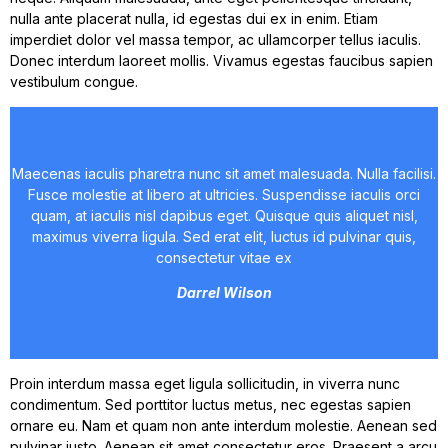
nulla ante placerat nulla, id egestas dui ex in enim. Etiam
imperdiet dolor vel massa tempor, ac ullamcorper tellus iaculis.
Donec interdum laoreet mollis. Vivamus egestas faucibus sapien
vestibulum congue.
Maecenas iaculis pharetra nunc sit amet malesuada. Nulla facilisi.
Fusce molestie at libero at ultricies. Suspendisse iaculis orci
quam, at iaculis nisl dapibus eget. Quisque quis aliquet nisl,
maximus viverra ligula. Sed erat elit, luctus id pulvinar quis,
consectetur vitae ex
Darrel Wilson
Proin interdum massa eget ligula sollicitudin, in viverra nunc
condimentum. Sed porttitor luctus metus, nec egestas sapien
ornare eu. Nam et quam non ante interdum molestie. Aenean sed
pulvinar justo. Aenean sit amet consectetur eros. Praesent a arcu