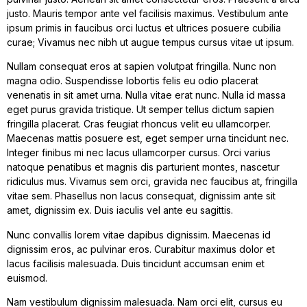
justo. Mauris tempor ante vel facilisis maximus. Vestibulum ante
ipsum primis in faucibus orci luctus et ultrices posuere cubilia
curae; Vivamus nec nibh ut augue tempus cursus vitae ut ipsum.
Nullam consequat eros at sapien volutpat fringilla. Nunc non
magna odio. Suspendisse lobortis felis eu odio placerat
venenatis in sit amet urna. Nulla vitae erat nunc. Nulla id massa
eget purus gravida tristique. Ut semper tellus dictum sapien
fringilla placerat. Cras feugiat rhoncus velit eu ullamcorper.
Maecenas mattis posuere est, eget semper urna tincidunt nec.
Integer finibus mi nec lacus ullamcorper cursus. Orci varius
natoque penatibus et magnis dis parturient montes, nascetur
ridiculus mus. Vivamus sem orci, gravida nec faucibus at, fringilla
vitae sem. Phasellus non lacus consequat, dignissim ante sit
amet, dignissim ex. Duis iaculis vel ante eu sagittis.
Nunc convallis lorem vitae dapibus dignissim. Maecenas id
dignissim eros, ac pulvinar eros. Curabitur maximus dolor et
lacus facilisis malesuada. Duis tincidunt accumsan enim et
euismod.
Nam vestibulum dignissim malesuada. Nam orci elit, cursus eu