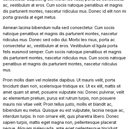
ac, vestibulum at eros. Cum sociis natoque penatibus et magnis
dis parturient montes, nascetur ridiculus mus. Donec id elit non mi
porta gravida at eget metus.
Aenean lacinia bibendum nulla sed consectetur. Cum sociis
natoque penatibus et magnis dis parturient montes, nascetur
ridiculus mus. Donec sed odio dui. Morbi leo risus, porta ac
consectetur ac, vestibulum at eros. Vestibulum id ligula porta
felis euismod semper. Cum sociis natoque penatibus et magnis
dis parturient montes, nascetur ridiculus mus. Cum sociis natoque
penatibus et magnis dis parturient montes, nascetur ridiculus
mus.
Proin mollis diam vel molestie dapibus. Ut mauris velit, porta
tincidunt diam non, scelerisque tristique ex. Ut ex elit, mattis sit
amet quam sit amet, posuere vulputate nisi. Donec pulvinar, velit
ac elementum pretium, purus est rutrum turpis, non posuere
mauris nisi vitae velit. Proin tellus justo, mollis et blandit ac,
bibendum eu metus. Quisque eu est vulputate, lacinia neque ac,
interdum turpis. In non ornare elit, quis pharetra libero. Donec
sapien turpis, mattis eget magna non, pellentesque placerat
neque. Aliquam malesuada, ante eget pellentesque tincidunt,